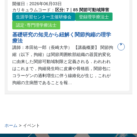
開催日：
2026年06月03日
カリキュラムコード：
区分: 7｜85 関節可動域障害
生涯学習センター主催研修会
登録理学療法士
認定･専門理学療法士
基礎研究の知見から紐解く関節拘縮の理学
療法
講師：本田祐一郎（長崎大学） 【講義概要】 関節拘
縮（以下，拘縮）は関節周囲軟部組織の器質的変化
に由来した関節可動域制限と定義される．われわれ
はこれまで，拘縮発生時に皮膚や骨格筋，関節包に
コラーゲンの過剰増生に伴う線維化が生じ，これが
拘縮の主病態であることを報…
ホーム
>
イベント