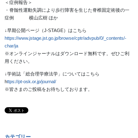
＜症例報告＞
・脊髄性運動失調により歩行障害を生じた脊椎固定術後の一
症例 横山広樹 ほか
↓早期公開ページ（J-STAGE）はこちら
https://www.jstage.jst.go.jp/browse/cptr/advpub/0/_contents/-
char/ja
※オンラインジャーナルはダウンロード無料です。ぜひご利
用ください。
↓学術誌「総合理学療法学」についてはこちら
h
ttps://pt-osk.or.jp/journal/
※皆さまのご投稿をお待ちしております。
カテゴリー