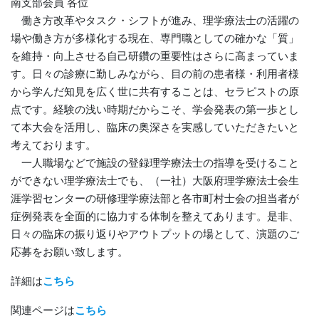
南支部会員 各位
働き方改革やタスク・シフトが進み、理学療法士の活躍の
場や働き方が多様化する現在、専門職としての確かな「質」
を維持・向上させる自己研鑽の重要性はさらに高まっていま
す。日々の診療に勤しみながら、目の前の患者様・利用者様
から学んだ知見を広く世に共有することは、セラピストの原
点です。経験の浅い時期だからこそ、学会発表の第一歩とし
て本大会を活用し、臨床の奥深さを実感していただきたいと
考えております。
一人職場などで施設の登録理学療法士の指導を受けること
ができない理学療法士でも、（一社）大阪府理学療法士会生
涯学習センターの研修理学療法部と各市町村士会の担当者が
症例発表を全面的に協力する体制を整えてあります。是非、
日々の臨床の振り返りやアウトプットの場として、演題のご
応募をお願い致します。
詳細は
こちら
関連ページは
こちら