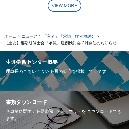
VIEW MORE
ホーム
>
ニュース
>
「主催」「承認」症例検討会
>
【重要】後期研修士会『承認』症例検討会 2月開催のお知らせ
生涯学習センター概要
理事長のごあいさつや
各局の紹介を掲載しています
書類ダウンロード
各事業に関する必要書類･フォーマットを
ダウンロードでき
ます。