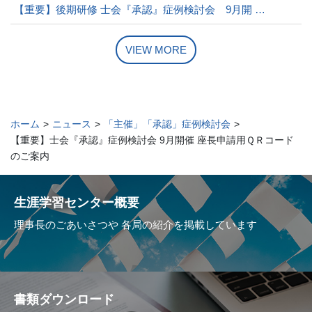
【重要】後期研修 士会『承認』症例検討会 9月開 …
VIEW MORE
ホーム
>
ニュース
>
「主催」「承認」症例検討会
>
【重要】士会『承認』症例検討会 9月開催 座長申請用ＱＲコード
のご案内
生涯学習センター概要
理事長のごあいさつや
各局の紹介を掲載しています
書類ダウンロード