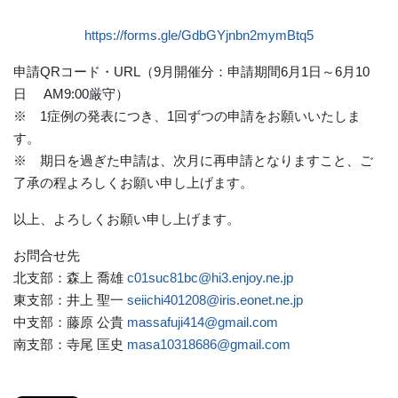
https://forms.gle/GdbGYjnbn2mymBtq5
申請QRコード・URL（9月開催分：申請期間6月1日～6月10
日 AM9:00厳守）
※ 1症例の発表につき、1回ずつの申請をお願いいたしま
す。
※ 期日を過ぎた申請は、次月に再申請となりますこと、ご
了承の程よろしくお願い申し上げます。
以上、よろしくお願い申し上げます。
お問合せ先
北支部：森上 喬雄
c01suc81bc@hi3.enjoy.ne.jp
東支部：井上 聖一
seiichi401208@iris.eonet.ne.jp
中支部：藤原 公貴
massafuji414@gmail.com
南支部：寺尾 匡史
masa10318686@gmail.com