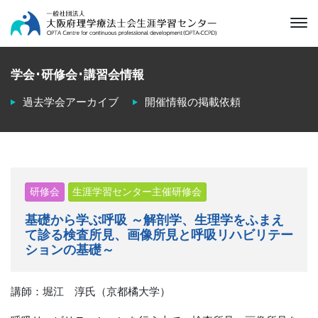
学会･研修会･講習会情報
過去学会アーカイブ
開催情報の掲載依頼
研修会
生涯学習センター主催研修会
基礎から学ぶ呼吸 ～解剖学、生理学をふまえ
て診る検査所見、画像所見と呼吸リハビリテー
ションの基礎～
講師：堀江 淳氏（京都橘大学）